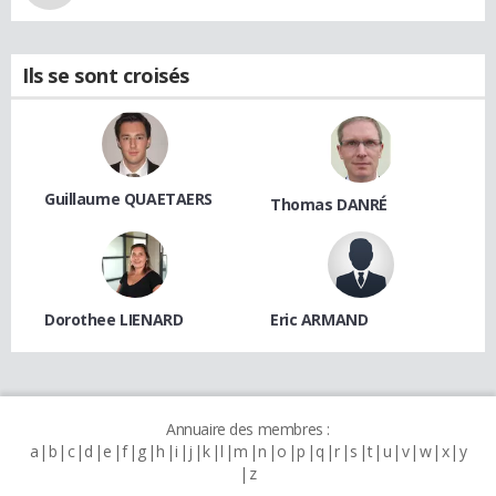
Ils se sont croisés
Guillaume QUAETAERS
Thomas DANRÉ
Dorothee LIENARD
Eric ARMAND
Annuaire des membres :
a
b
c
d
e
f
g
h
i
j
k
l
m
n
o
p
q
r
s
t
u
v
w
x
y
z