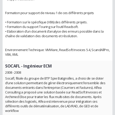
Formation pour support de niveau 1 de ces différents projets
• Formation sur le spécifique (VB6) des différents projets.
• Formation du support Touring sur l’outil Readsoft.
• Elaboration d’un document d’analyse des erreurs possible dans la
chaîne de validation des documents et résolution.
Environnement Technique: VMWare, ReadSoft Invoices 5.4, ScandAllPro,
VB6, XML
SOCAFL
- Ingénieur ECM
2008 - 2008
Socafl, filiale du groupe de BTP Spie Batignolles, a choisi de se doter
d’une solution permettant de gérer électroniquement l’ensemble des
documents entrants dans l’entreprise (Courriers et Factures). Alfea
Consulting a proposé une solution basée sur ReadSoft Invoices et
Archimed Elise pour traiter les flux multi-sites de documents. Après
sélection des logiciels, Alfea est intervenue pour intégration ces
différents outils de dématérialisation, de LAD/RAD, de GED et de
workflow