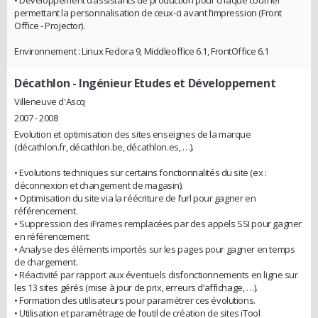
permettant la personnalisation de ceux-ci avant l’impression (Front
Office - Projector).
Environnement : Linux Fedora 9, Middleoffice 6.1, FrontOffice 6.1
Décathlon
- Ingénieur Etudes et Développement
Villeneuve d'Ascq
2007 - 2008
Evolution et optimisation des sites enseignes de la marque
(décathlon.fr, décathlon.be, décathlon.es, …).
• Evolutions techniques sur certains fonctionnalités du site (ex :
déconnexion et changement de magasin).
• Optimisation du site via la réécriture de l’url pour gagner en
référencement.
• Suppression des iFrames remplacées par des appels SSI pour gagner
en référencement.
• Analyse des éléments importés sur les pages pour gagner en temps
de chargement.
• Réactivité par rapport aux éventuels disfonctionnements en ligne sur
les 13 sites gérés (mise à jour de prix, erreurs d’affichage, …).
• Formation des utilisateurs pour paramétrer ces évolutions.
• Utilisation et paramétrage de l’outil de création de sites iTool