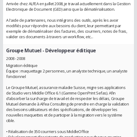
Arrivée chez ALFEA en juillet 2008, je travail actuellement dans la Gestion
Electronique de Document (GED) ainsi que la dématérialisation.
A l'aide de partenaires, nous intégrons des outils, après les avoir
modifiés pour répondre aux besoins du client, leur permettant par
exemple de dématérialiser des factures, des courriers, notes de frais,
valider ces documents à travers un workflow, etc...
Groupe Mutuel
- Développeur éditique
2008 - 2008
Migration éditique
Équipe : maquettage 2 personnes, un analyste technique, un analyste
fonctionnel
Le Groupe Mutuel, assurance maladie Suisse, migre ses applications
de Studio vers Middle Office 6.1 (Gamme OpenPrint Sefas). Afin
d’absorber la surcharge de travail et de respecter les délais, Groupe
Mutuel demande à Alfea Consulting de prendre en charge la validation
des besoins utilisateurs et des spécifications, de développer les
nouvelles maquettes et de participer à la migration vers le système
cible.
• Réalisation de 350 courriers sous MiddleOffice
• Développement d’assistants de production pour chaque courrier