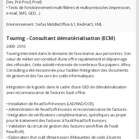
Dev, Pré-Prod, Prod)
• Tests de fonctionnement multi-filières et multi-protocoles (impression,
e-mail, SMS, GED…)
Environnement : Sefas MiddleOffice 6.1, RedHat 5, XML
Touring
- Consultant dématérialisation (ECM)
2008 - 2010
Touring intervient dans le domaine de l’assistance aux personnes. Son
cœur de métier est constitué d’une offre rapatriement et dépannage
des véhicules. Cette activité nécessite de nombreux flux papiers. Alfea
Consulting a été missionnée pour faciliter l’intégration des documents
de gestion et des fax vers les outils informatiques.
Intégration de logiciels dans le cadre d’une GED de dématérialisation
avec reconnaissance de factures back office.
• Installation de ReadSoft Invoices (LAD/RAD/OCR).
• Administration de ReadSoft Invoices et reconnaissance de factures.
• Intégration de vérifications complémentaires, spécifiques au projet
pour le traitement des factures à l’outil ReadSoft Invoices.
• Validation du circuit de gestion des factures (workflow de l’outil
ReadSoft)
• Elaboration d’un outil d’impression d’étiquettes de code à barres