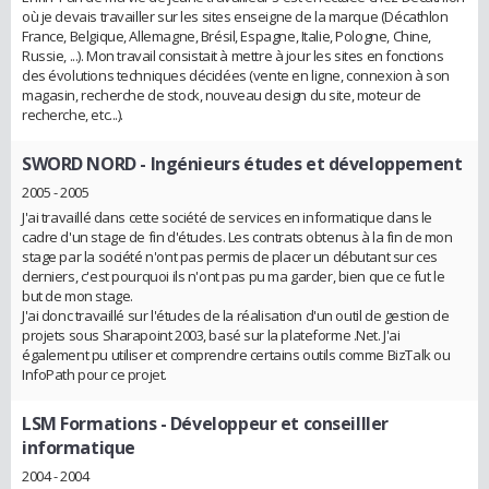
où je devais travailler sur les sites enseigne de la marque (Décathlon
France, Belgique, Allemagne, Brésil, Espagne, Italie, Pologne, Chine,
Russie, ...). Mon travail consistait à mettre à jour les sites en fonctions
des évolutions techniques décidées (vente en ligne, connexion à son
magasin, recherche de stock, nouveau design du site, moteur de
recherche, etc...).
SWORD NORD
- Ingénieurs études et développement
2005 - 2005
J'ai travaillé dans cette société de services en informatique dans le
cadre d'un stage de fin d'études. Les contrats obtenus à la fin de mon
stage par la société n'ont pas permis de placer un débutant sur ces
derniers, c'est pourquoi ils n'ont pas pu ma garder, bien que ce fut le
but de mon stage.
J'ai donc travaillé sur l'études de la réalisation d'un outil de gestion de
projets sous Sharapoint 2003, basé sur la plateforme .Net. J'ai
également pu utiliser et comprendre certains outils comme BizTalk ou
InfoPath pour ce projet.
LSM Formations
- Développeur et conseilller
informatique
2004 - 2004