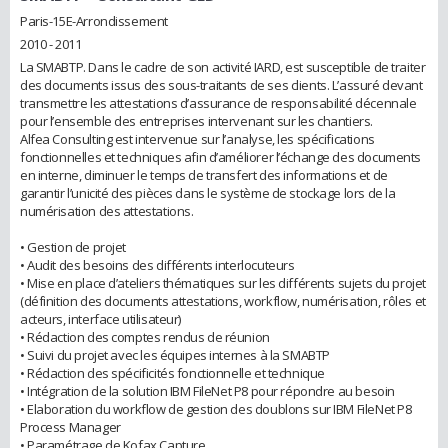
Paris-15E-Arrondissement
2010 - 2011
La SMABTP. Dans le cadre de son activité IARD, est susceptible de traiter
des documents issus des sous-traitants de ses clients. L’assuré devant
transmettre les attestations d’assurance de responsabilité décennale
pour l’ensemble des entreprises intervenant sur les chantiers.
Alfea Consulting est intervenue sur l’analyse, les spécifications
fonctionnelles et techniques afin d’améliorer l’échange des documents
en interne, diminuer le temps de transfert des informations et de
garantir l’unicité des pièces dans le système de stockage lors de la
numérisation des attestations.
• Gestion de projet
• Audit des besoins des différents interlocuteurs
• Mise en place d’ateliers thématiques sur les différents sujets du projet
(définition des documents attestations, workflow, numérisation, rôles et
acteurs, interface utilisateur)
• Rédaction des comptes rendus de réunion
• Suivi du projet avec les équipes internes à la SMABTP
• Rédaction des spécificités fonctionnelle et technique
• Intégration de la solution IBM FileNet P8 pour répondre au besoin
• Elaboration du workflow de gestion des doublons sur IBM FileNet P8
Process Manager
• Paramétrage de Kofax Capture