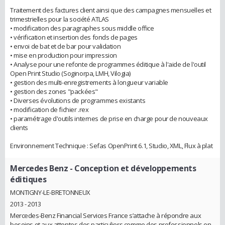
Traitement des factures client ainsi que des campagnes mensuelles et
trimestrielles pour la société ATLAS
• modification des paragraphes sous middle office
• vérification et insertion des fonds de pages
• envoi de bat et de bar pour validation
• mise en production pour impression
• Analyse pour une refonte de programmes éditique à l'aide de l'outil
Open Print Studio (Soginorpa, LMH, Vilogia)
• gestion des multi-enregistrements à longueur variable
• gestion des zones "packées"
• Diverses évolutions de programmes existants
• modification de fichier .rex
• paramétrage d'outils internes de prise en charge pour de nouveaux
clients
Environnement Technique : Sefas OpenPrint 6.1, Studio, XML, Flux à plat
Mercedes Benz
- Conception et développements
éditiques
MONTIGNY-LE-BRETONNEUX
2013 - 2013
Mercedes-Benz Financial Services France s’attache à répondre aux
besoins et aux attentes des particuliers comme des professionnels en