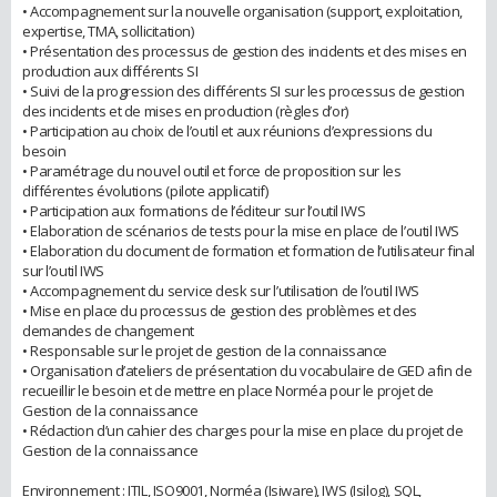
• Accompagnement sur la nouvelle organisation (support, exploitation,
expertise, TMA, sollicitation)
• Présentation des processus de gestion des incidents et des mises en
production aux différents SI
• Suivi de la progression des différents SI sur les processus de gestion
des incidents et de mises en production (règles d’or)
• Participation au choix de l’outil et aux réunions d’expressions du
besoin
• Paramétrage du nouvel outil et force de proposition sur les
différentes évolutions (pilote applicatif)
• Participation aux formations de l’éditeur sur l’outil IWS
• Elaboration de scénarios de tests pour la mise en place de l’outil IWS
• Elaboration du document de formation et formation de l’utilisateur final
sur l’outil IWS
• Accompagnement du service desk sur l’utilisation de l’outil IWS
• Mise en place du processus de gestion des problèmes et des
demandes de changement
• Responsable sur le projet de gestion de la connaissance
• Organisation d’ateliers de présentation du vocabulaire de GED afin de
recueillir le besoin et de mettre en place Norméa pour le projet de
Gestion de la connaissance
• Rédaction d’un cahier des charges pour la mise en place du projet de
Gestion de la connaissance
Environnement : ITIL, ISO9001, Norméa (Isiware), IWS (Isilog), SQL,