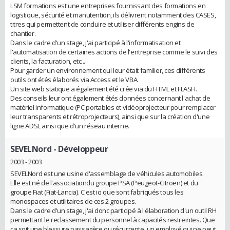
LSM formations est une entreprises fournissant des formations en
logistique, sécurité et manutention, ils délivrent notamment des CASES,
titres qui permettent de conduire et utiliser différents engins de
chantier.
Dans le cadre d'un stage, j'ai participé à l'informatisation et
l'automatisation de certaines actions de l'entreprise comme le suivi des
clients, la facturation, etc...
Pour garder un environnement qui leur était familier, ces différents
outils ont étés élaborés via Access et le VBA.
Un site web statique a également été crée via du HTML et FLASH.
Des conseils leur ont également étés données concernant l'achat de
matériel informatique (PC portables et vidéoprojecteur pour remplacer
leur transparents et rétroprojecteurs), ainsi que sur la création d'une
ligne ADSL ainsi que d'un réseau interne.
SEVELNord
- Développeur
2003 - 2003
SEVELNord est une usine d'assemblage de véhicules automobiles.
Elle est né de l'associationdu groupe PSA (Peugeot-Citroën) et du
groupe Fiat (Fiat-Lancia). C'est ici que sont fabriqués tous les
monospaces et utilitaires de ces 2 groupes.
Dans le cadre d'un stage, j'ai donc participé à l'élaboration d'un outil RH
permettant le reclassement du personnel à capacités restreintes. Que
ça soit une blessure passagère ou récurrente, un employé qui ne peut