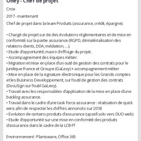
Oney
- Chef de projet
Croix
2017 - maintenant
Chef de projet dans la team Produits (assurance, crédit, épargne).
• Chargé de projet sur de des évolutions réglementaires et de mise en
conformité sur la partie assurance (RGPD, dématérialisation des
relations clients, DDA, médiation, …).
• Etude d’opportunité, macro chiffrage du projet.
• Accompagnement des équipes métier.
• Migration et mise en place d’un outil de gestion des contrats pour le
Juridique France et Groupe (GaLexy) + accompagnement métier
• Mise en place de la signature électronique pour les Grands comptes
et les Business Developpement, sur l’outil de gestion des contrats
(DocuSign sur l’outil GaLexy).
• Travail avec les responsables d’application de la mise en place d’une
backlog assurance.
• Travail dans le cadre d’une task force assurance : réalisation de quick
wins afin de respecter les chiffres annoncés sur 2018
• Evolution de certains produits d’assurance (upsell solo vers DUO web)
• Etude d’opportunité sur une mise en conformité des produits
d’assurance dans le cadre de la LCB-FT
Environnement : Planisware, Office 365