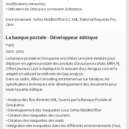
modifications mineures)
• Utilisation de Citrix pour connexion à distance
Environnement : Sefas MiddleOffice 6.2, XML, Rational Requisite Pro,
Citrix
La banque postale
- Développeur éditique
Paris
2010 - 2010
La banque postale et Groupama ont créées une Joint-Venture pour
déployer en agence postale des produits d’assurances (Auto, MRH, PJ,
Offres Jeunes). La JV a dupliqué le SI existant chez Amaguiz.com et l’a
adapté en utilisant la méthode de Gap analysis.
Dans ce cadre, Alfea Consulting est intervenue sur l’analyse, les
spécifications techniques et le développement des documents pour
toute la partie éditique.
• Analyse des flux d’entrée XML, fournis par la Banque Postale et
Groupama.
• Développement des maquettes sous Sefas MiddleOffice
• Création des maquettes des courriers.
• Création des maquettes des mails.
• Intégration des maquettes dans les différents environnements (Test,