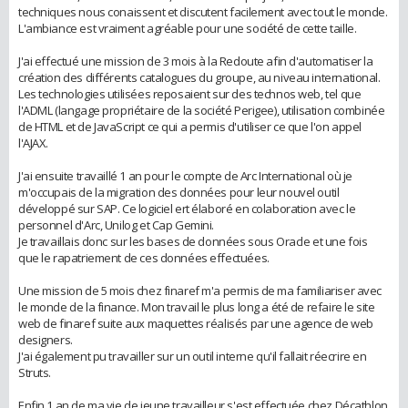
techniques nous conaissent et discutent facilement avec tout le monde.
L'ambiance est vraiment agréable pour une société de cette taille.
J'ai effectué une mission de 3 mois à la Redoute afin d'automatiser la
création des différents catalogues du groupe, au niveau international.
Les technologies utilisées reposaient sur des technos web, tel que
l'ADML (langage propriétaire de la société Perigee), utilisation combinée
de HTML et de JavaScript ce qui a permis d'utiliser ce que l'on appel
l'AJAX.
J'ai ensuite travaillé 1 an pour le compte de Arc International où je
m'occupais de la migration des données pour leur nouvel outil
développé sur SAP. Ce logiciel ert élaboré en colaboration avec le
personnel d'Arc, Unilog et Cap Gemini.
Je travaillais donc sur les bases de données sous Oracle et une fois
que le rapatriement de ces données effectuées.
Une mission de 5 mois chez finaref m'a permis de ma familiariser avec
le monde de la finance. Mon travail le plus long a été de refaire le site
web de finaref suite aux maquettes réalisés par une agence de web
designers.
J'ai également pu travailler sur un outil interne qu'il fallait réecrire en
Struts.
Enfin 1 an de ma vie de jeune travailleur s'est effectuée chez Décathlon