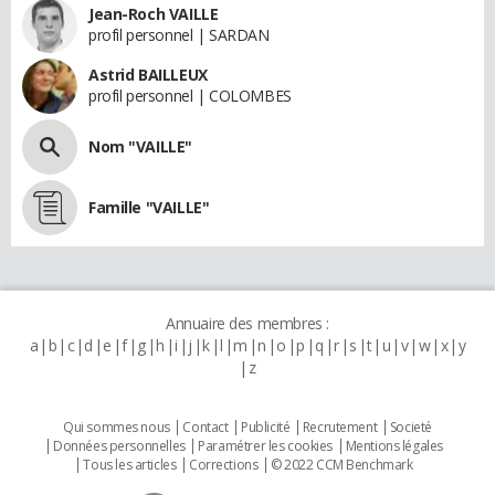
Jean-Roch VAILLE
profil personnel | SARDAN
Astrid BAILLEUX
profil personnel | COLOMBES
Nom "VAILLE"
Famille "VAILLE"
Annuaire des membres :
a
b
c
d
e
f
g
h
i
j
k
l
m
n
o
p
q
r
s
t
u
v
w
x
y
z
Qui sommes nous
Contact
Publicité
Recrutement
Societé
Données personnelles
Paramétrer les cookies
Mentions légales
Tous les articles
Corrections
© 2022 CCM Benchmark