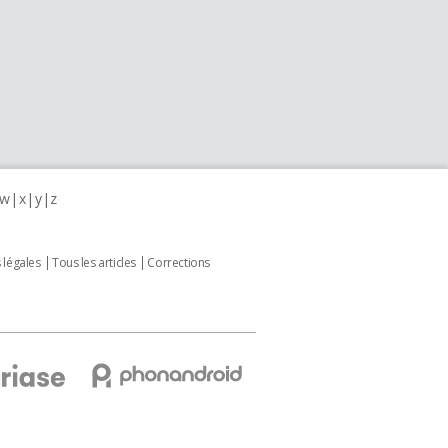
w
x
y
z
 légales
Tous les articles
Corrections