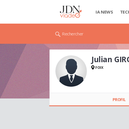
IA NEWS
TEC
Rechercher
Julian GI
FOIX
Julian GIRODON
PROFIL