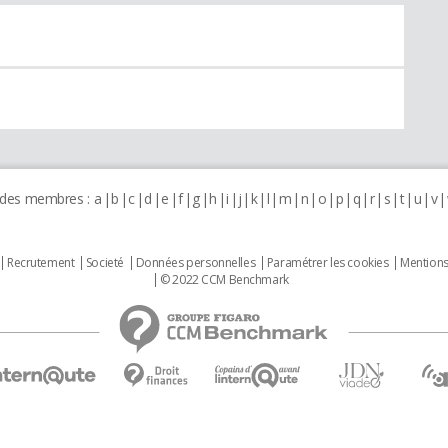
 des membres :
a
b
c
d
e
f
g
h
i
j
k
l
m
n
o
p
q
r
s
t
u
v
Recrutement
Societé
Données personnelles
Paramétrer les cookies
Mentions
© 2022 CCM Benchmark