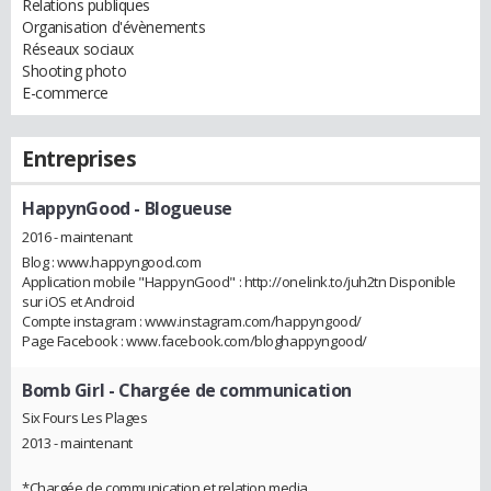
Relations publiques
Organisation d'évènements
Réseaux sociaux
Shooting photo
E-commerce
Entreprises
HappynGood
- Blogueuse
2016 - maintenant
Blog : www.happyngood.com
Application mobile "HappynGood" : http://onelink.to/juh2tn Disponible
sur iOS et Android
Compte instagram : www.instagram.com/happyngood/
Page Facebook : www.facebook.com/bloghappyngood/
Bomb Girl
- Chargée de communication
Six Fours Les Plages
2013 - maintenant
*Chargée de communication et relation media.