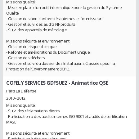
Missions qualité:
- Mise en place d’un outil informatique pour la gestion du Système
Qualité
- Gestion des non-conformités internes et fournisseurs
- Gestion et suivi des audits NF produits
- Suivi des appareils de métrologie
Missions sécurité et environnement:
- Gestion du risque chimique
- Refonte et améliorations du Document unique
- Gestion des déchets
- Gestion et suivi du dossier des Installations Classées pour la
Protection de l’Environnement (ICPE).
COFELY SERVICES GDFSUEZ
- Animatrice QSE
Paris La Défense
2010 - 2012
Missions qualité:
- Suivi des réclamations clients
- Participation à des audits internes ISO 9001 et audits de certification
MASE
Missions sécurité et environnement:
- Participation à diverses réunions