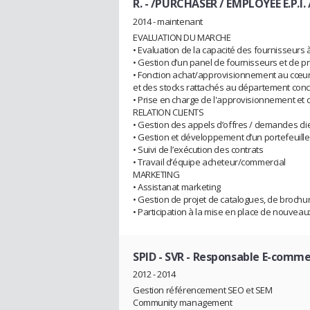
R.
- /PURCHASER / EMPLOYEE E.P.I
2014 - maintenant
EVALUATION DU MARCHE
• Evaluation de la capacité des fournisseurs 
• Gestion d’un panel de fournisseurs et de p
• Fonction achat/approvisionnement au cœur d
et des stocks rattachés au département con
• Prise en charge de l'approvisionnement et 
RELATION CLIENTS
• Gestion des appels d’offres / demandes cli
• Gestion et développement d’un portefeuille 
• Suivi de l’exécution des contrats
• Travail d’équipe acheteur/commercial
MARKETING
• Assistanat marketing
• Gestion de projet de catalogues, de brochu
• Participation à la mise en place de nouvea
SPID - SVR
- Responsable E-comm
2012 - 2014
Gestion référencement SEO et SEM
Community management