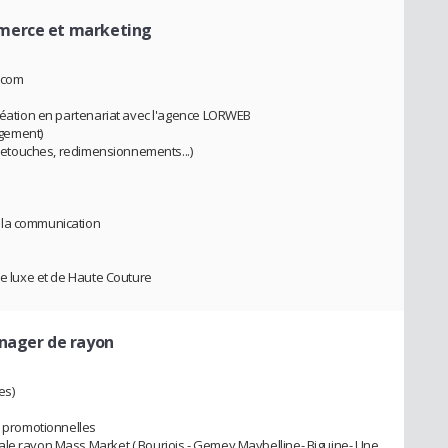
merce et marketing
.com
création en partenariat avec l'agence LORWEB
gement)
, retouches, redimensionnements...)
 la communication
de luxe et de Haute Couture
anager de rayon
es)
s promotionnelles
ale rayon Mass Market ( Bourjois - Gemey Maybelline- Biguine- Une