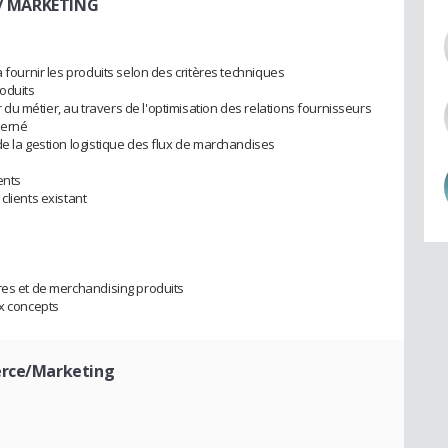
. / MARKETING
à fournir les produits selon des critères techniques
roduits
u métier, au travers de l'optimisation des relations fournisseurs
cerné
de la gestion logistique des flux de marchandises
ents
clients existant
res et de merchandising produits
ux concepts
erce/Marketing