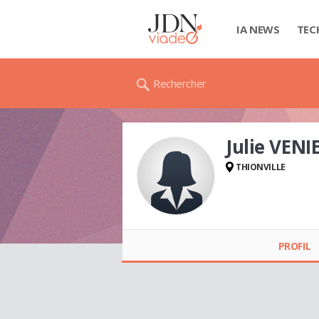
IA NEWS
TEC
Rechercher
Julie VENI
THIONVILLE
Julie VENIEL
PROFIL