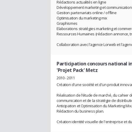
Rédactions actualités en ligne
Développement marketing et communication
Gestion partenariats online / offline
Optimisation du marketing mix
Graphismes
Elaborations stratégies marketing et commer
Ressources Humaines (rédaction annonce, tri
Collaboration avec l'agence Lorweb et l'age
Participation concours national i
'Projet Pack' Metz
2010 - 2011
Création d'une société et d'un produit innova
Réalisation de l’étude de marché, du cahier de
communication et de la stratégie de distributi
Anticipation et Optimisation du Marketing Mix
Rédaction du business plan.
Création identité visuelle de l'entreprise et du