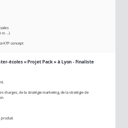
ciales
 cv …)
nce KTP concept
nter-écoles « Projet Pack » à Lyon
- Finaliste
nt.
s charges, de la stratégie marketing, de la stratégie de
on.
.
 produit.