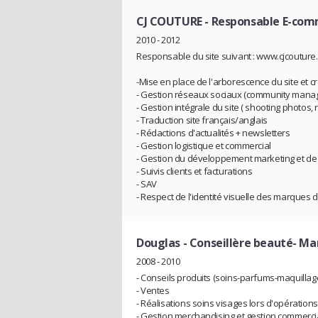
CJ COUTURE
- Responsable E-com
2010 - 2012
Responsable du site suivant : www.cjcouture
-Mise en place de l'arborescence du site et 
- Gestion réseaux sociaux (community mana
- Gestion intégrale du site ( shooting photos
- Traduction site français/anglais
- Rédactions d'actualités + newsletters
- Gestion logistique et commercial
- Gestion du développement marketing et de
- Suivis clients et facturations
- SAV
- Respect de l'identité visuelle des marques 
Douglas
- Conseillère beauté- M
2008 - 2010
- Conseils produits (soins-parfums-maquillag
- Ventes
- Réalisations soins visages lors d'opération
- Gestion merchandising et gestion commerci