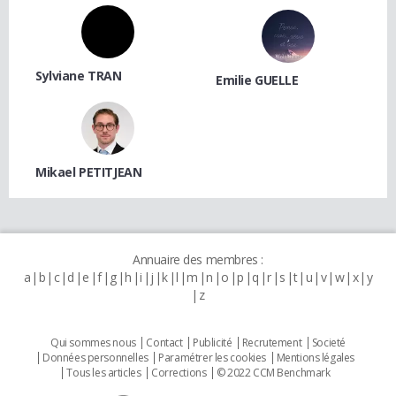
Sylviane TRAN
Emilie GUELLE
Mikael PETITJEAN
Annuaire des membres :
a
b
c
d
e
f
g
h
i
j
k
l
m
n
o
p
q
r
s
t
u
v
w
x
y
z
Qui sommes nous
Contact
Publicité
Recrutement
Societé
Données personnelles
Paramétrer les cookies
Mentions légales
Tous les articles
Corrections
© 2022 CCM Benchmark