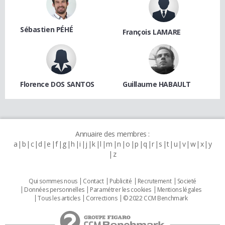
Sébastien PÉHÉ
François LAMARE
Florence DOS SANTOS
Guillaume HABAULT
Annuaire des membres :
a
b
c
d
e
f
g
h
i
j
k
l
m
n
o
p
q
r
s
t
u
v
w
x
y
z
Qui sommes nous
Contact
Publicité
Recrutement
Societé
Données personnelles
Paramétrer les cookies
Mentions légales
Tous les articles
Corrections
© 2022 CCM Benchmark