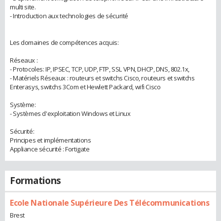
multi site.
- Introduction aux technologies de sécurité
Les domaines de compétences acquis:
Réseaux :
- Protocoles: IP, IPSEC, TCP, UDP, FTP, SSL VPN, DHCP, DNS, 802.1x,
- Matériels Réseaux : routeurs et switchs Cisco, routeurs et switchs
Enterasys, switchs 3Com et Hewlett Packard, wifi Cisco
Système:
- Systèmes d'exploitation Windows et Linux
Sécurité:
Principes et implémentations
Appliance sécurité : Fortigate
Formations
Ecole Nationale Supérieure Des Télécommunications
Brest