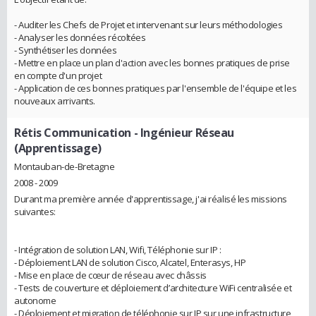
- Auditer les Chefs de Projet et intervenant sur leurs méthodologies
- Analyser les données récoltées
- Synthétiser les données
- Mettre en place un plan d'action avec les bonnes pratiques de prise
en compte d'un projet
- Application de ces bonnes pratiques par l'ensemble de l'équipe et les
nouveaux arrivants.
Rétis Communication
- Ingénieur Réseau
(Apprentissage)
Montauban-de-Bretagne
2008 - 2009
Durant ma première année d'apprentissage, j'ai réalisé les missions
suivantes:
- Intégration de solution LAN, Wifi, Téléphonie sur IP :
- Déploiement LAN de solution Cisco, Alcatel, Enterasys, HP
- Mise en place de cœur de réseau avec châssis
- Tests de couverture et déploiement d’architecture WiFi centralisée et
autonome
- Déploiement et migration de téléphonie sur IP sur une infrastructure