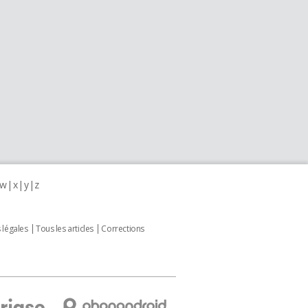
w
x
y
z
 légales
Tous les articles
Corrections