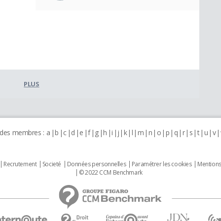
PLUS
 des membres :
a
b
c
d
e
f
g
h
i
j
k
l
m
n
o
p
q
r
s
t
u
v
Recrutement
Societé
Données personnelles
Paramétrer les cookies
Mentions
© 2022 CCM Benchmark