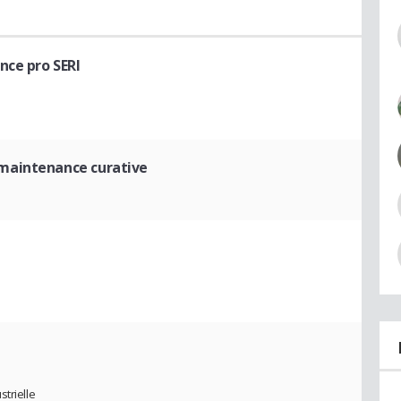
ence pro SERI
 maintenance curative
trielle