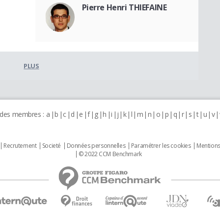
Pierre Henri THIEFAINE
PLUS
 des membres :
a
b
c
d
e
f
g
h
i
j
k
l
m
n
o
p
q
r
s
t
u
v
Recrutement
Societé
Données personnelles
Paramétrer les cookies
Mentions
© 2022 CCM Benchmark