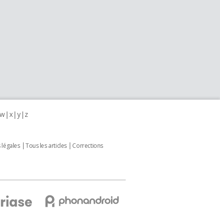
w
x
y
z
 légales
Tous les articles
Corrections