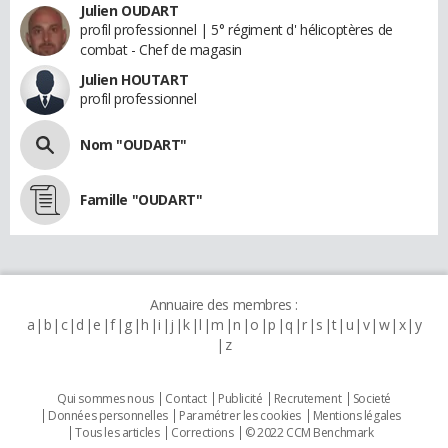
Julien OUDART
profil professionnel | 5° régiment d' hélicoptères de
combat - Chef de magasin
Julien HOUTART
profil professionnel
Nom "OUDART"
Famille "OUDART"
Annuaire des membres :
a
b
c
d
e
f
g
h
i
j
k
l
m
n
o
p
q
r
s
t
u
v
w
x
y
z
Qui sommes nous
Contact
Publicité
Recrutement
Societé
Données personnelles
Paramétrer les cookies
Mentions légales
Tous les articles
Corrections
© 2022 CCM Benchmark