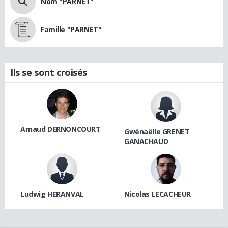
Nom "PARNET"
Famille "PARNET"
Ils se sont croisés
Arnaud DERNONCOURT
Gwénaëlle GRENET
GANACHAUD
Ludwig HERANVAL
Nicolas LECACHEUR