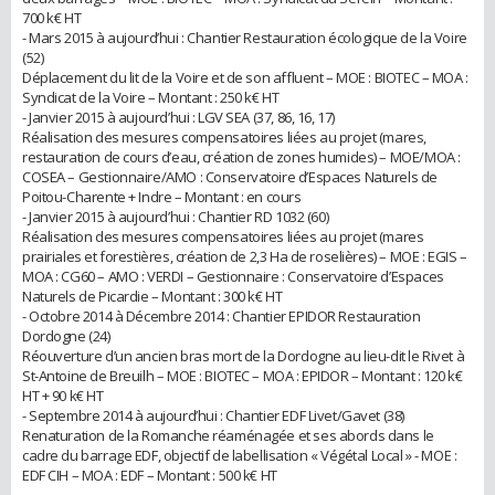
700 k€ HT
- Mars 2015 à aujourd’hui : Chantier Restauration écologique de la Voire
(52)
Déplacement du lit de la Voire et de son affluent – MOE : BIOTEC – MOA :
Syndicat de la Voire – Montant : 250 k€ HT
- Janvier 2015 à aujourd’hui : LGV SEA (37, 86, 16, 17)
Réalisation des mesures compensatoires liées au projet (mares,
restauration de cours d’eau, création de zones humides) – MOE/MOA :
COSEA – Gestionnaire/AMO : Conservatoire d’Espaces Naturels de
Poitou-Charente + Indre – Montant : en cours
- Janvier 2015 à aujourd’hui : Chantier RD 1032 (60)
Réalisation des mesures compensatoires liées au projet (mares
prairiales et forestières, création de 2,3 Ha de roselières) – MOE : EGIS –
MOA : CG60 – AMO : VERDI – Gestionnaire : Conservatoire d’Espaces
Naturels de Picardie – Montant : 300 k€ HT
- Octobre 2014 à Décembre 2014 : Chantier EPIDOR Restauration
Dordogne (24)
Réouverture d’un ancien bras mort de la Dordogne au lieu-dit le Rivet à
St-Antoine de Breuilh – MOE : BIOTEC – MOA : EPIDOR – Montant : 120 k€
HT + 90 k€ HT
- Septembre 2014 à aujourd’hui : Chantier EDF Livet/Gavet (38)
Renaturation de la Romanche réaménagée et ses abords dans le
cadre du barrage EDF, objectif de labellisation « Végétal Local » - MOE :
EDF CIH – MOA : EDF – Montant : 500 k€ HT