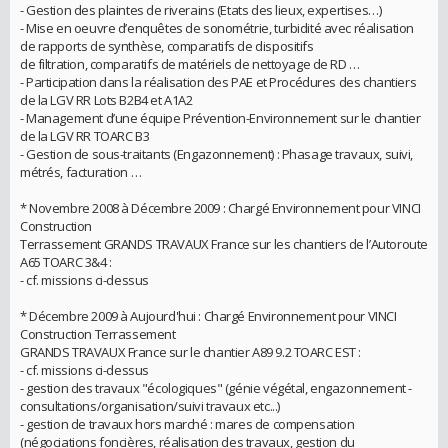
- Gestion des plaintes de riverains (Etats des lieux, expertises…)
- Mise en oeuvre d’enquêtes de sonométrie, turbidité avec réalisation
de rapports de synthèse, comparatifs de dispositifs
de filtration, comparatifs de matériels de nettoyage de RD …
- Participation dans la réalisation des PAE et Procédures des chantiers
de la LGV RR Lots B2B4 et A1A2
- Management d’une équipe Prévention-Environnement sur le chantier
de la LGV RR TOARC B3
- Gestion de sous-traitants (Engazonnement) : Phasage travaux, suivi,
métrés, facturation …
* Novembre 2008 à Décembre 2009 : Chargé Environnement pour VINCI
Construction
Terrassement GRANDS TRAVAUX France sur les chantiers de l’Autoroute
A65 TOARC 3&4 :
- cf. missions ci-dessus
* Décembre 2009 à Aujourd'hui : Chargé Environnement pour VINCI
Construction Terrassement
GRANDS TRAVAUX France sur le chantier A89 9.2 TOARC EST :
- cf. missions ci-dessus
- gestion des travaux "écologiques" (génie végétal, engazonnement -
consultations/organisation/suivi travaux etc...)
- gestion de travaux hors marché : mares de compensation
(négociations foncières, réalisation des travaux, gestion du