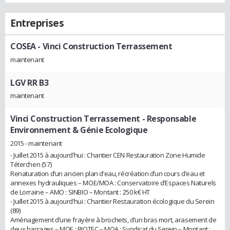
Entreprises
COSEA - Vinci Construction Terrassement
maintenant
LGV RR B3
maintenant
Vinci Construction Terrassement
- Responsable
Environnement & Génie Ecologique
2015 - maintenant
- Juillet 2015 à aujourd’hui : Chantier CEN Restauration Zone Humide
Téterchen (57)
Renaturation d’un ancien plan d’eau, récréation d’un cours d’eau et
annexes hydrauliques – MOE/MOA : Conservatoire d’Espaces Naturels
de Lorraine – AMO : SINBIO – Montant : 250 k€ HT
- Juillet 2015 à aujourd’hui : Chantier Restauration écologique du Serein
(89)
Aménagement d’une frayère à brochets, d’un bras mort, arasement de
deux barrages – MOE : BIOTEC – MOA : Syndicat du Serein – Montant :