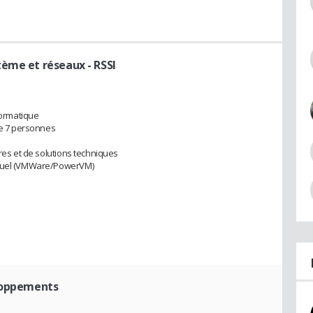
ème et réseaux - RSSI
formatique
e 7 personnes
ures et de solutions techniques
irtuel (VMWare/PowerVM)
s
eloppements