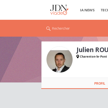
IA NEWS
TEC
Rechercher
Julien RO
Charenton-le-Pont
Julien ROUSSEAU
PROFIL