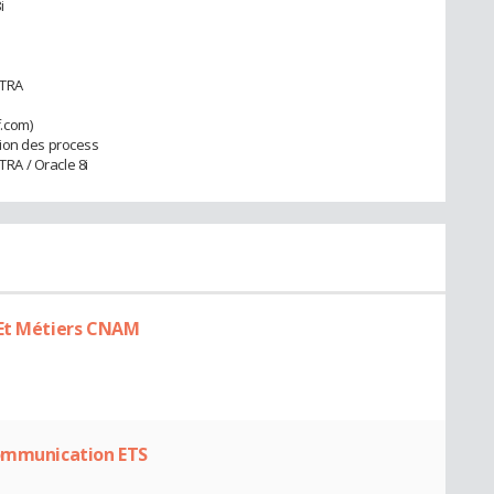
i
CTRA
.com)
tion des process
RA / Oracle 8i
 Et Métiers CNAM
Communication ETS