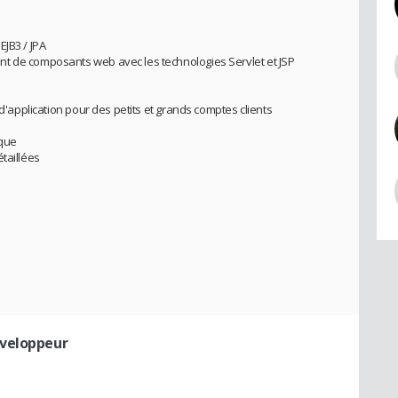
EJB3 / JPA
t de composants web avec les technologies Servlet et JSP
 d'application pour des petits et grands comptes clients
ique
taillées
veloppeur