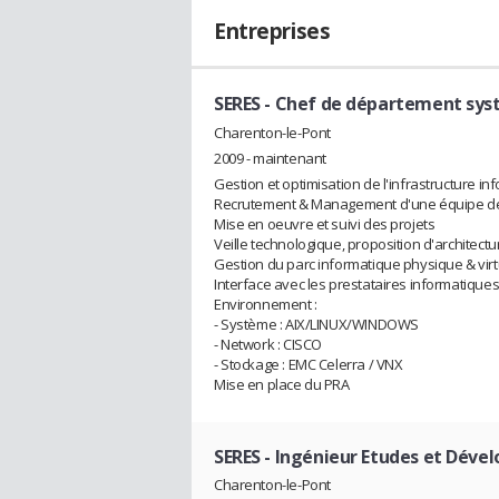
Entreprises
SERES
- Chef de département syst
Charenton-le-Pont
2009 - maintenant
Gestion et optimisation de l'infrastructure in
Recrutement & Management d'une équipe d
Mise en oeuvre et suivi des projets
Veille technologique, proposition d'architect
Gestion du parc informatique physique & v
Interface avec les prestataires informatique
Environnement :
- Système : AIX/LINUX/WINDOWS
- Network : CISCO
- Stockage : EMC Celerra / VNX
Mise en place du PRA
SERES
- Ingénieur Etudes et Dév
Charenton-le-Pont