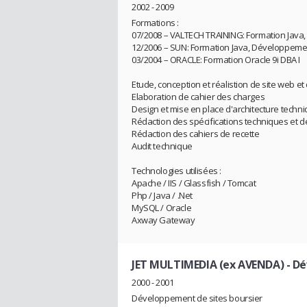
2002 - 2009
Formations :
07/2008 – VALTECH TRAINING: Formation Java, 
12/2006 – SUN: Formation Java, Développemen
03/2004 – ORACLE: Formation Oracle 9i DBA I
Etude, conception et réalistion de site web et
Elaboration de cahier des charges
Design et mise en place d'architecture techn
Rédaction des spécifications techniques et dé
Rédaction des cahiers de recette
Audit technique
Technologies utilisées :
Apache / IIS / Glassfish / Tomcat
Php / Java / .Net
MySQL / Oracle
Axway Gateway
JET MULTIMEDIA (ex AVENDA)
- Dé
2000 - 2001
Développement de sites boursier