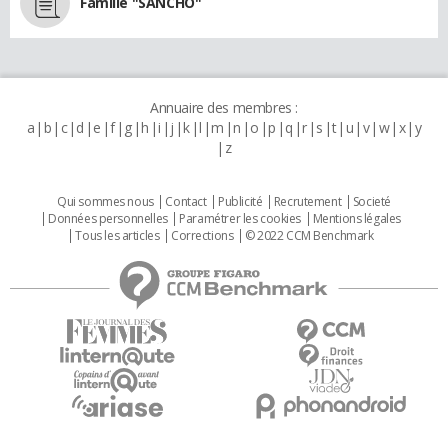
Famille "SANCHO"
Annuaire des membres :
a
b
c
d
e
f
g
h
i
j
k
l
m
n
o
p
q
r
s
t
u
v
w
x
y
z
Qui sommes nous
Contact
Publicité
Recrutement
Societé
Données personnelles
Paramétrer les cookies
Mentions légales
Tous les articles
Corrections
© 2022 CCM Benchmark