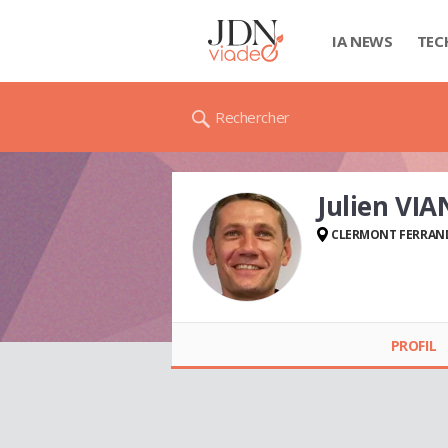
IA NEWS
TEC
Rechercher
Julien VI
CLERMONT FERRAN
Julien VIANNET
PROFIL