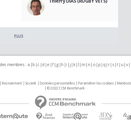
Thierry DIAS (RUGBY VETS)
PLUS
 des membres :
a
b
c
d
e
f
g
h
i
j
k
l
m
n
o
p
q
r
s
t
u
v
Recrutement
Societé
Données personnelles
Paramétrer les cookies
Mentions
© 2022 CCM Benchmark