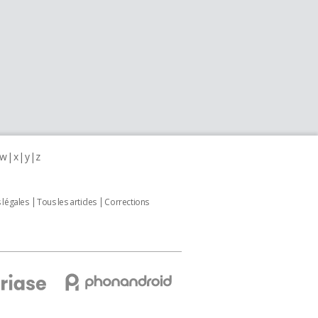
w
x
y
z
 légales
Tous les articles
Corrections