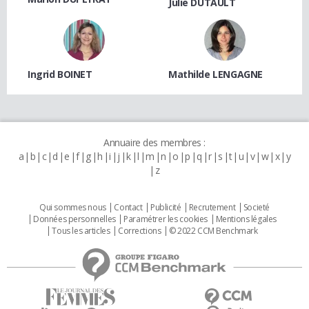
Julie DUTAULT
Ingrid BOINET
Mathilde LENGAGNE
Annuaire des membres :
a
b
c
d
e
f
g
h
i
j
k
l
m
n
o
p
q
r
s
t
u
v
w
x
y
z
Qui sommes nous
Contact
Publicité
Recrutement
Societé
Données personnelles
Paramétrer les cookies
Mentions légales
Tous les articles
Corrections
© 2022 CCM Benchmark