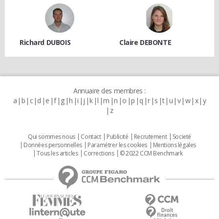
Richard DUBOIS
Claire DEBONTE
Annuaire des membres :
a
b
c
d
e
f
g
h
i
j
k
l
m
n
o
p
q
r
s
t
u
v
w
x
y
z
Qui sommes nous
Contact
Publicité
Recrutement
Societé
Données personnelles
Paramétrer les cookies
Mentions légales
Tous les articles
Corrections
© 2022 CCM Benchmark