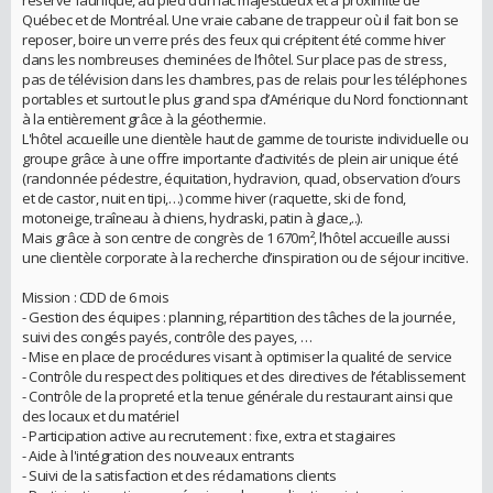
réserve faunique, au pied d’un lac majestueux et à proximité de
Québec et de Montréal. Une vraie cabane de trappeur où il fait bon se
reposer, boire un verre prés des feux qui crépitent été comme hiver
dans les nombreuses cheminées de l’hôtel. Sur place pas de stress,
pas de télévision dans les chambres, pas de relais pour les téléphones
portables et surtout le plus grand spa d’Amérique du Nord fonctionnant
à la entièrement grâce à la géothermie.
L'hôtel accueille une clientèle haut de gamme de touriste individuelle ou
groupe grâce à une offre importante d’activités de plein air unique été
(randonnée pédestre, équitation, hydravion, quad, observation d’ours
et de castor, nuit en tipi,…) comme hiver (raquette, ski de fond,
motoneige, traîneau à chiens, hydraski, patin à glace,..).
Mais grâce à son centre de congrès de 1 670m², l’hôtel accueille aussi
une clientèle corporate à la recherche d’inspiration ou de séjour incitive.
Mission : CDD de 6 mois
- Gestion des équipes : planning, répartition des tâches de la journée,
suivi des congés payés, contrôle des payes, …
- Mise en place de procédures visant à optimiser la qualité de service
- Contrôle du respect des politiques et des directives de l’établissement
- Contrôle de la propreté et la tenue générale du restaurant ainsi que
des locaux et du matériel
- Participation active au recrutement : fixe, extra et stagiaires
- Aide à l'intégration des nouveaux entrants
- Suivi de la satisfaction et des réclamations clients