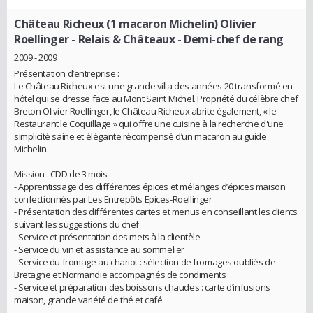
Château Richeux (1 macaron Michelin) Olivier
Roellinger - Relais & Châteaux
- Demi-chef de rang
2009 - 2009
Présentation d’entreprise :
Le Château Richeux est une grande villa des années 20 transformé en
hôtel qui se dresse face au Mont Saint Michel. Propriété du célèbre chef
Breton Olivier Roellinger, le Château Richeux abrite également, « le
Restaurant le Coquillage » qui offre une cuisine à la recherche d'une
simplicité saine et élégante récompensé d’un macaron au guide
Michelin.
Mission : CDD de 3 mois
- Apprentissage des différentes épices et mélanges d’épices maison
confectionnés par Les Entrepôts Epices-Roellinger
- Présentation des différentes cartes et menus en conseillant les clients
suivant les suggestions du chef
- Service et présentation des mets à la clientèle
- Service du vin et assistance au sommelier
- Service du fromage au chariot : sélection de fromages oubliés de
Bretagne et Normandie accompagnés de condiments
- Service et préparation des boissons chaudes : carte d’infusions
maison, grande variété de thé et café