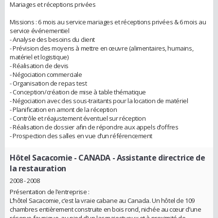
Mariages et réceptions privées
Missions : 6 mois au service mariages et réceptions privées & 6 mois au
service événementiel
- Analyse des besoins du client
- Prévision des moyens à mettre en œuvre (alimentaires, humains,
matériel et logistique)
- Réalisation de devis
- Négociation commerciale
- Organisation de repas test
- Conception/création de mise à table thématique
- Négociation avec des sous-traitants pour la location de matériel
- Planification en amont de la réception
- Contrôle et réajustement éventuel sur réception
- Réalisation de dossier afin de répondre aux appels d’offres
- Prospection des salles en vue d’un référencement
Hôtel Sacacomie - CANADA
- Assistante directrice de
la restauration
2008 - 2008
Présentation de l’entreprise :
L’hôtel Sacacomie, c’est la vraie cabane au Canada. Un hôtel de 109
chambres entièrement construite en bois rond, nichée au cœur d’une