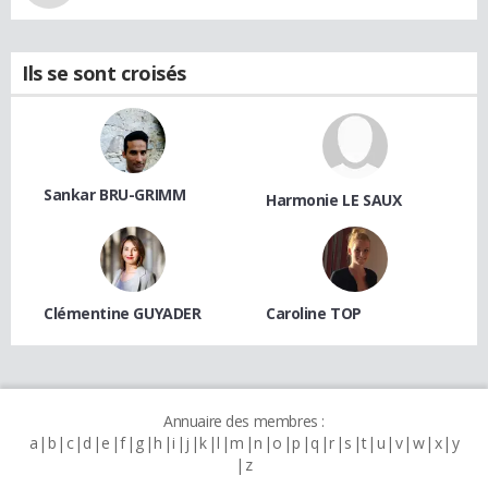
Ils se sont croisés
Sankar BRU-GRIMM
Harmonie LE SAUX
Clémentine GUYADER
Caroline TOP
Annuaire des membres :
a
b
c
d
e
f
g
h
i
j
k
l
m
n
o
p
q
r
s
t
u
v
w
x
y
z