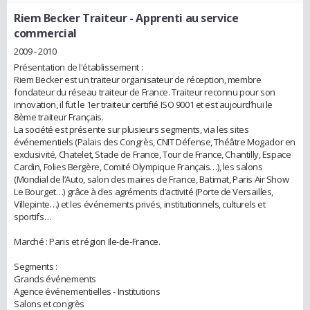
Riem Becker Traiteur
- Apprenti au service
commercial
2009 - 2010
Présentation de l'établissement :
Riem Becker est un traiteur organisateur de réception, membre
fondateur du réseau traiteur de France. Traiteur reconnu pour son
innovation, il fut le 1er traiteur certifié ISO 9001 et est aujourd’hui le
8ème traiteur Français.
La société est présente sur plusieurs segments, via les sites
événementiels (Palais des Congrès, CNIT Défense, Théâtre Mogador en
exclusivité, Chatelet, Stade de France, Tour de France, Chantilly, Espace
Cardin, Folies Bergère, Comité Olympique Français…), les salons
(Mondial de l’Auto, salon des maires de France, Batimat, Paris Air Show
Le Bourget…) grâce à des agréments d’activité (Porte de Versailles,
Villepinte…) et les événements privés, institutionnels, culturels et
sportifs…
Marché : Paris et région Ile-de-France.
Segments :
Grands événements
Agence événementielles - Institutions
Salons et congrès