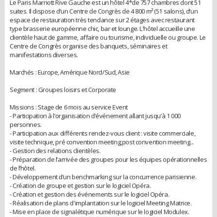
Le Paris Marriott Rive Gauche est un hôtel 4*de 757 chambres dont 51
suites. Il dispose d’un Centre de Congrès de 4 800 m² (51 salons), d’un
espace de restauration très tendance sur 2 étages avec restaurant
type brasserie européenne chic, bar et lounge. L'hôtel accueille une
clientèle haut de gamme, affaire ou tourisme, individuelle ou groupe. Le
Centre de Congrès organise des banquets, séminaires et
manifestations diverses.
Marchés : Europe, Amérique Nord/Sud, Asie
Segment : Groupes loisirs et Corporate
Missions : Stage de 6 mois au service Event
- Participation à l’organisation d’événement allant jusqu’à 1 000
personnes.
- Participation aux différents rendez-vous client : visite commerciale,
visite technique, pré convention meeting,post convention meeting...
- Gestion des relations clientèles.
- Préparation de l’arrivée des groupes pour les équipes opérationnelles
de l’hôtel.
- Développement d’un benchmarking sur la concurrence parisienne.
- Création de groupe et gestion sur le logiciel Opéra.
- Création et gestion des événements sur le logiciel Opéra.
- Réalisation de plans d'implantation sur le logiciel Meeting Matrice.
- Mise en place de signalétique numérique sur le logiciel Modulex.