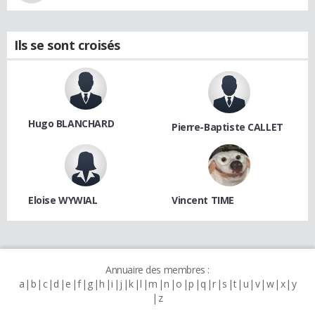
Ils se sont croisés
Hugo BLANCHARD
Pierre-Baptiste CALLET
Eloise WYWIAL
Vincent TIME
Annuaire des membres :
a
b
c
d
e
f
g
h
i
j
k
l
m
n
o
p
q
r
s
t
u
v
w
x
y
z