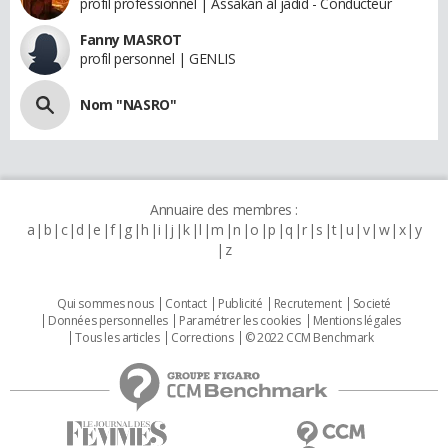
profil professionnel | Assakan al jadid - Conducteur
Fanny MASROT
profil personnel | GENLIS
Nom "NASRO"
Annuaire des membres :
a
b
c
d
e
f
g
h
i
j
k
l
m
n
o
p
q
r
s
t
u
v
w
x
y
z
Qui sommes nous
Contact
Publicité
Recrutement
Societé
Données personnelles
Paramétrer les cookies
Mentions légales
Tous les articles
Corrections
© 2022 CCM Benchmark