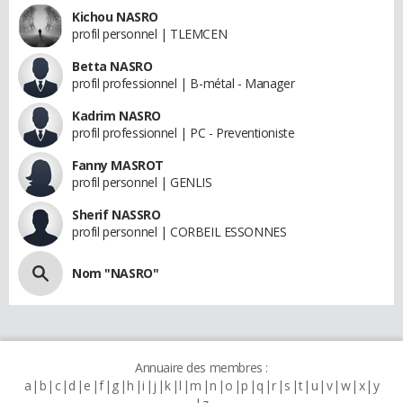
Kichou NASRO
profil personnel | TLEMCEN
Betta NASRO
profil professionnel | B-métal - Manager
Kadrim NASRO
profil professionnel | PC - Preventioniste
Fanny MASROT
profil personnel | GENLIS
Sherif NASSRO
profil personnel | CORBEIL ESSONNES
Nom "NASRO"
Annuaire des membres :
a
b
c
d
e
f
g
h
i
j
k
l
m
n
o
p
q
r
s
t
u
v
w
x
y