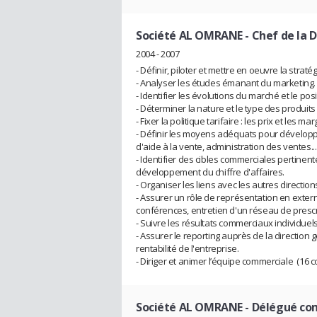
Société AL OMRANE
- Chef de la 
2004 - 2007
- Définir, piloter et mettre en oeuvre la strat
- Analyser les études émanant du marketing.
- Identifier les évolutions du marché et le po
- Déterminer la nature et le type des produits 
- Fixer la politique tarifaire : les prix et les mar
- Définir les moyens adéquats pour développer 
d'aide à la vente, administration des ventes...
- Identifier des cibles commerciales pertinent
développement du chiffre d'affaires.
- Organiser les liens avec les autres direction
- Assurer un rôle de représentation en externe
conférences, entretien d'un réseau de prescri
- Suivre les résultats commerciaux individuels et
- Assurer le reporting auprès de la direction 
rentabilité de l'entreprise.
- Diriger et animer l’équipe commerciale (16
Société AL OMRANE
- Délégué co