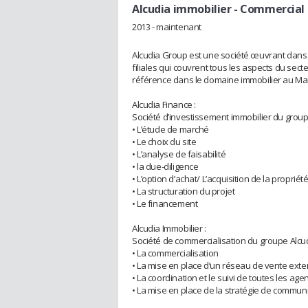
Alcudia immobilier
- Commercial 
2013 - maintenant
Alcudia Group est une société œuvrant dans 
filiales qui couvrent tous les aspects du sec
référence dans le domaine immobilier au Ma
Alcudia Finance :
Société d’investissement immobilier du group
• L’étude de marché
• Le choix du site
• L’analyse de faisabilité
• la due-diligence
• L’option d’achat/ L’acquisition de la propriét
• La structuration du projet
• Le financement
Alcudia Immobilier :
Société de commercialisation du groupe Alcud
• La commercialisation
• La mise en place d’un réseau de vente exte
• La coordination et le suivi de toutes les age
• La mise en place de la stratégie de commun