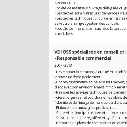
Alcudia MOD
Société de maîtrise d’ouvrage déléguée du gr
• Les tâches administratives : demandes d’auto
• Les tâches techniques : choix de la maîtrise
suivi du planning et gestion des contrats
• Les tâches financières : suivi des facturati
immobiliers
VEHOSS spécialisée en conseil et 
- Responsable commercial
2007 - 2013
- Développer la création, la qualité et la c
la stratégie fixée par le client.
- Concevoir et mettre en oeuvre tout moyen, a
client avec son environnement immobilier et f
- Réaliser les activités techniques de commun
- Gérer, organiser et coordonner les plans 
l'identité et de l'image de marque du client da
- Elaborer les campagnes publicitaires.
- Superviser l’équipe créative et la force com
- Suivre de manière régulière et systématiq
- Préparer les plans de communication et veill