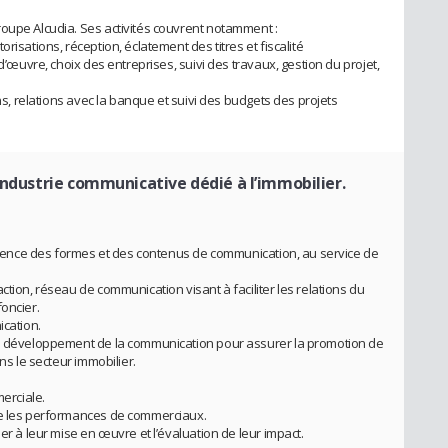
oupe Alcudia. Ses activités couvrent notamment :
risations, réception, éclatement des titres et fiscalité
 d’œuvre, choix des entreprises, suivi des travaux, gestion du projet,
ons, relations avec la banque et suivi des budgets des projets
industrie communicative dédié à l’immobilier.
ohérence des formes et des contenus de communication, au service de
ction, réseau de communication visant à faciliter les relations du
oncier.
ication.
de développement de la communication pour assurer la promotion de
ns le secteur immobilier.
merciale.
ue les performances de commerciaux.
er à leur mise en œuvre et l’évaluation de leur impact.