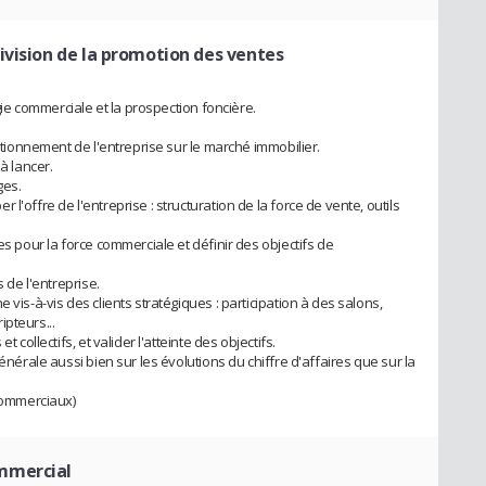
Division de la promotion des ventes
égie commerciale et la prospection foncière.
sitionnement de l'entreprise sur le marché immobilier.
à lancer.
ges.
l'offre de l'entreprise : structuration de la force de vente, outils
es pour la force commerciale et définir des objectifs de
s de l'entreprise.
 vis-à-vis des clients stratégiques : participation à des salons,
pteurs...
 collectifs, et valider l'atteinte des objectifs.
générale aussi bien sur les évolutions du chiffre d'affaires que sur la
 commerciaux)
mmercial