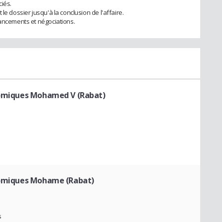
iés.
le dossier jusqu'à la conclusion de l'affaire.
nancements et négociations.
onomiques Mohamed V (Rabat)
onomiques Mohame (Rabat)
s