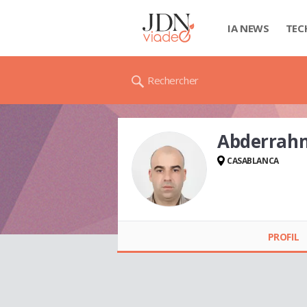
IA NEWS
TEC
Rechercher
Abderrah
CASABLANCA
Abderrahman
ALAMI LAAROUSSI
DABAB
PROFIL