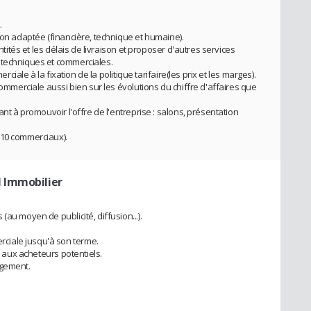
.
ion adaptée (financière, technique et humaine).
antités et les délais de livraison et proposer d'autres services
 techniques et commerciales.
erciale à la fixation de la politique tarifaire(les prix et les marges).
commerciale aussi bien sur les évolutions du chiffre d'affaires que
ant à promouvoir l'offre de l'entreprise : salons, présentation
(10 commerciaux).
 Immobilier
au moyen de publicité, diffusion...).
ciale jusqu'à son terme.
) aux acheteurs potentiels.
agement.