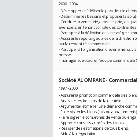
2000 - 2004
- Développer et fidéliser le portefeuille clients
- Déterminer les besoins et proposer la solut
- Conclure la vente : Négocier les prix, les qu
éventuels, en tenant compte des contraintes
- Participer à la définition de la stratégie comm
- Assurer le reporting auprès de la direction 
sur la rentabilité commerciale.
- Participer à l'organisation d'événements vis
presse...
- manager et encadrer l’équipe commerciale 
Société AL OMRANE
- Commercial
1997 - 2000
- Assurer la promotion commerciale des biens (
- Analyser les besoins de la clientèle.
- Argumenter et mener une démarche commer
- Faire visiter les biens (lots ou appartements
- Faire signer le compromis de vente ou eng
- Apporter conseils auprès des clients.
- Réaliser des estimations de tous biens.
- Aide à la négociation.