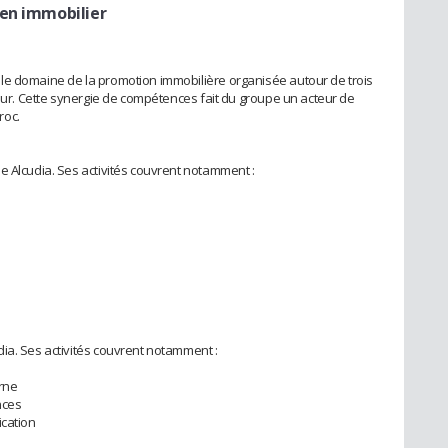
en immobilier
le domaine de la promotion immobilière organisée autour de trois
teur. Cette synergie de compétences fait du groupe un acteur de
roc.
e Alcudia. Ses activités couvrent notamment :
é
ia. Ses activités couvrent notamment :
rne
nces
ication