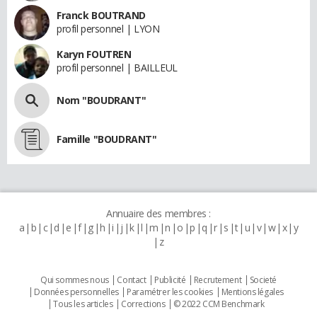
Franck BOUTRAND
profil personnel | LYON
Karyn FOUTREN
profil personnel | BAILLEUL
Nom "BOUDRANT"
Famille "BOUDRANT"
Annuaire des membres :
a
b
c
d
e
f
g
h
i
j
k
l
m
n
o
p
q
r
s
t
u
v
w
x
y
z
Qui sommes nous
Contact
Publicité
Recrutement
Societé
Données personnelles
Paramétrer les cookies
Mentions légales
Tous les articles
Corrections
© 2022 CCM Benchmark