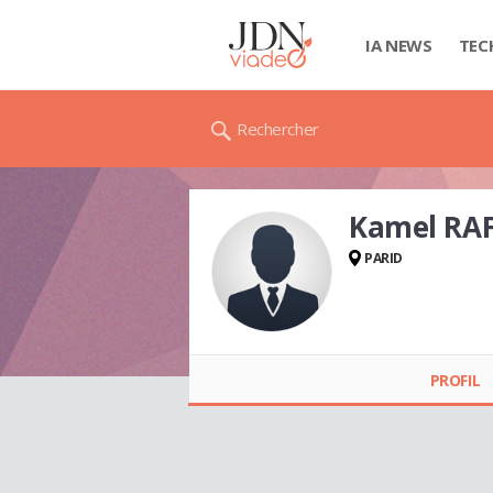
IA NEWS
TEC
Rechercher
Kamel RAF
PARID
Kamel RAFAI
PROFIL