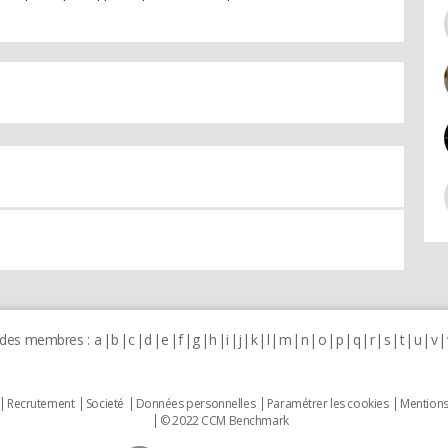
 des membres :
a
b
c
d
e
f
g
h
i
j
k
l
m
n
o
p
q
r
s
t
u
v
Recrutement
Societé
Données personnelles
Paramétrer les cookies
Mentions
© 2022 CCM Benchmark