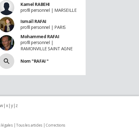
Kamel RABEHI
profil personnel | MARSEILLE
Ismaïl RAFAI
profil personnel | PARIS
Mohammed RAFAI
profil personnel |
RAMONVILLE SAINT AGNE
Nom "RAFAI "
w
x
y
z
 légales
Tous les articles
Corrections