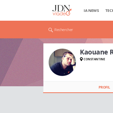
IA NEWS
TEC
Rechercher
Kaouane 
CONSTANTINE
Kaouane RAOUF
PROFIL