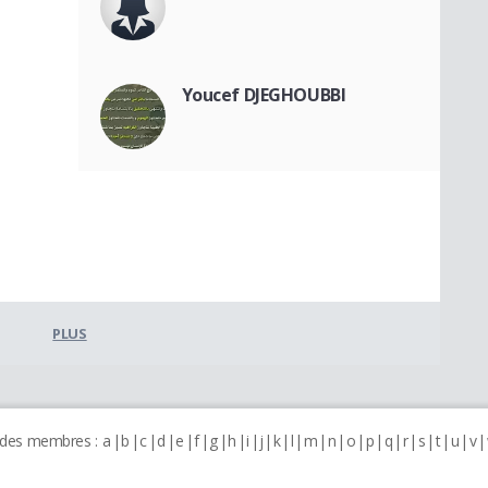
Youcef DJEGHOUBBI
PLUS
 des membres :
a
b
c
d
e
f
g
h
i
j
k
l
m
n
o
p
q
r
s
t
u
v