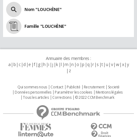
Nom "LOUCHÈNE"
Famille "LOUCHÈNE"
Annuaire des membres :
a
b
c
d
e
f
g
h
i
j
k
l
m
n
o
p
q
r
s
t
u
v
w
x
y
z
Qui sommes nous
Contact
Publicité
Recrutement
Societé
Données personnelles
Paramétrer les cookies
Mentions légales
Tous les articles
Corrections
© 2022 CCM Benchmark