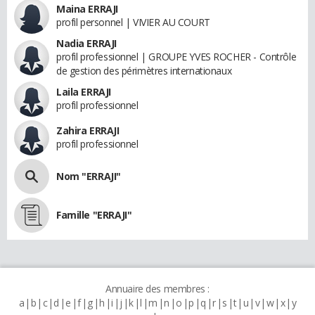
Maina ERRAJI
profil personnel | VIVIER AU COURT
Nadia ERRAJI
profil professionnel | GROUPE YVES ROCHER - Contrôle
de gestion des périmètres internationaux
Laila ERRAJI
profil professionnel
Zahira ERRAJI
profil professionnel
Nom "ERRAJI"
Famille "ERRAJI"
Annuaire des membres :
a
b
c
d
e
f
g
h
i
j
k
l
m
n
o
p
q
r
s
t
u
v
w
x
y