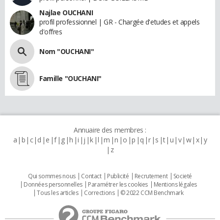
Najlae OUCHANI
profil professionnel | GR - Chargée d'etudes et appels
d'offres
Nom "OUCHANI"
Famille "OUCHANI"
Annuaire des membres :
a
b
c
d
e
f
g
h
i
j
k
l
m
n
o
p
q
r
s
t
u
v
w
x
y
z
Qui sommes nous
Contact
Publicité
Recrutement
Societé
Données personnelles
Paramétrer les cookies
Mentions légales
Tous les articles
Corrections
© 2022 CCM Benchmark