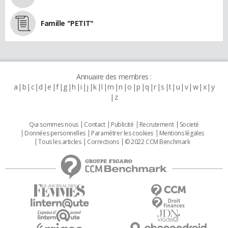
Famille "PETIT"
Annuaire des membres :
a
b
c
d
e
f
g
h
i
j
k
l
m
n
o
p
q
r
s
t
u
v
w
x
y
z
Qui sommes nous
Contact
Publicité
Recrutement
Societé
Données personnelles
Paramétrer les cookies
Mentions légales
Tous les articles
Corrections
© 2022 CCM Benchmark