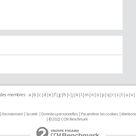
 des membres :
a
b
c
d
e
f
g
h
i
j
k
l
m
n
o
p
q
r
s
t
u
v
Recrutement
Societé
Données personnelles
Paramétrer les cookies
Mentions
© 2022 CCM Benchmark