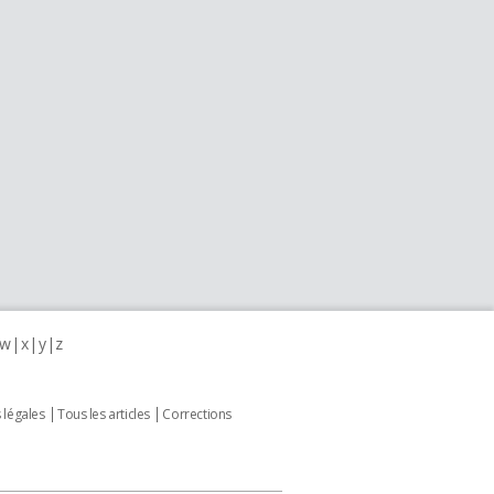
w
x
y
z
 légales
Tous les articles
Corrections