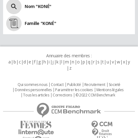
Nom "KONÉ"
Famille "KONÉ"
Annuaire des membres :
a
b
c
d
e
f
g
h
i
j
k
l
m
n
o
p
q
r
s
t
u
v
w
x
y
z
Qui sommes nous
Contact
Publicité
Recrutement
Societé
Données personnelles
Paramétrer les cookies
Mentions légales
Tous les articles
Corrections
© 2022 CCM Benchmark