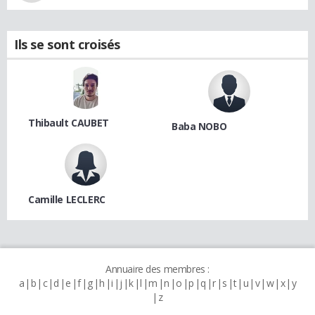
Ils se sont croisés
Thibault CAUBET
Baba NOBO
Camille LECLERC
Annuaire des membres :
a
b
c
d
e
f
g
h
i
j
k
l
m
n
o
p
q
r
s
t
u
v
w
x
y
z