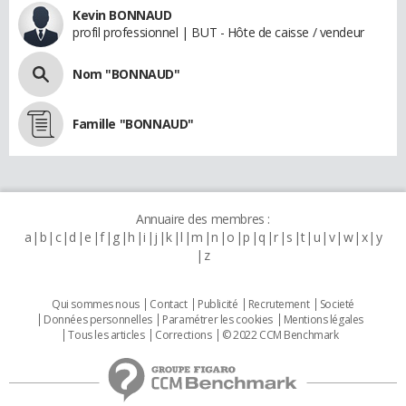
Kevin BONNAUD
profil professionnel | BUT - Hôte de caisse / vendeur
Nom "BONNAUD"
Famille "BONNAUD"
Annuaire des membres :
a
b
c
d
e
f
g
h
i
j
k
l
m
n
o
p
q
r
s
t
u
v
w
x
y
z
Qui sommes nous
Contact
Publicité
Recrutement
Societé
Données personnelles
Paramétrer les cookies
Mentions légales
Tous les articles
Corrections
© 2022 CCM Benchmark