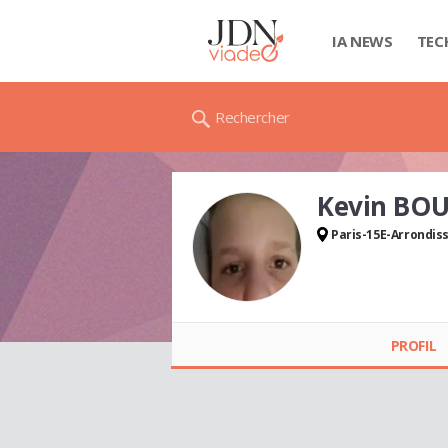
IA NEWS
TEC
Rechercher
Kevin BO
Paris-15E-Arrondi
Kevin
BOUDESOCQUE
PROFIL