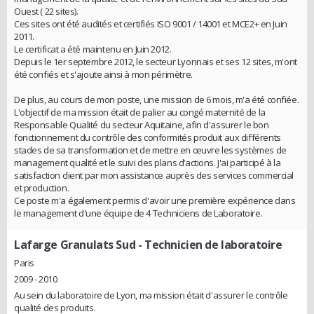
Ouest ( 22 sites).
Ces sites ont été audités et certifiés ISO 9001 / 14001 et MCE2+ en Juin
2011.
Le certificat a été maintenu en Juin 2012.
Depuis le 1er septembre 2012, le secteur Lyonnais et ses 12 sites, m'ont
été confiés et s'ajoute ainsi à mon périmètre.
De plus, au cours de mon poste, une mission de 6 mois, m'a été confiée.
L'objectif de ma mission était de palier au congé maternité de la
Responsable Qualité du secteur Aquitaine, afin d'assurer le bon
fonctionnement du contrôle des conformités produit aux différents
stades de sa transformation et de mettre en œuvre les systèmes de
management qualité et le suivi des plans d’actions. J'ai participé à la
satisfaction client par mon assistance auprès des services commercial
et production.
Ce poste m'a également permis d'avoir une première expérience dans
le management d'une équipe de 4 Techniciens de Laboratoire.
Lafarge Granulats Sud
- Technicien de laboratoire
Paris
2009 - 2010
Au sein du laboratoire de Lyon, ma mission était d'assurer le contrôle
qualité des produits.