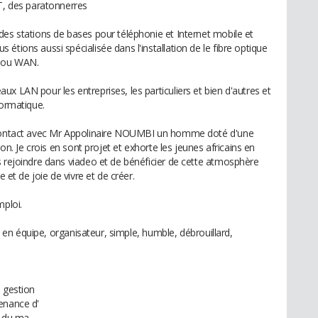
AT, des paratonnerres
des stations de bases pour téléphonie et Internet mobile et
étions aussi spécialisée dans l'installation de le fibre optique
N ou WAN.
x LAN pour les entreprises, les particuliers et bien d'autres et
formatique.
n contact avec Mr Appolinaire NOUMBI un homme doté d'une
ion. Je crois en sont projet et exhorte les jeunes africains en
s rejoindre dans viadeo et de bénéficier de cette atmosphère
e et de joie de vivre et de créer.
mploi.
il en équipe, organisateur, simple, humble, débrouillard,
a gestion
enance d'
e du ma