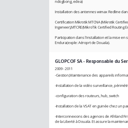
ndogbong, edea)
Installation des antennes wimax Redline dan
Certification Mikrotik MTCNA (Mikrotik Certifi
Ingeneer),MTCRE(MikroTik Certified Routing E
Participation dans l'installation et la mise en
Endura(exple: Aéroprt de Douala).
GLOPCOF SA
- Responsable du Ser
2009 - 2011
-Gestion,Maintenance des appareils informati
-Installation de la vidéo surveillance, périmèt
-configuration des routeurs, hub, switch
-Installation de la VSAT en guinée chez un par
-Interconnexions des agences de Afriland Fi
de la Liberté à Douala. Et assure la mainte