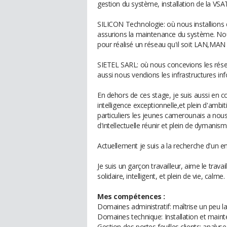
gestion du système, installation de la VS
SILICON Technologie: où nous installions 
assurions la maintenance du système. Nous 
pour réalisé un réseau qu'il soit LAN,MA
SIETEL SARL: où nous concevions les réseau
aussi nous vendions les infrastructures in
En dehors de ces stage, je suis aussi e
intelligence exceptionnelle,et plein d'ambit
particuliers les jeunes camerounais a nou
d'intellectuelle réunir et plein de dymanism
Actuellement je suis a la recherche d'un e
Je suis un garçon travailleur, aime le trava
solidaire, intelligent, et plein de vie, calme.
Mes compétences :
Domaines administratif: maîtrise un peu l
Domaines technique: Installation et maint
Gestion des portes feuilles clients; analys