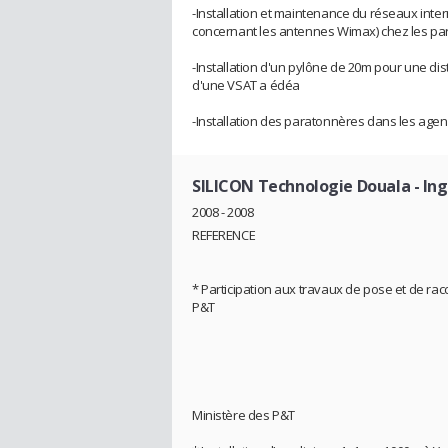
-Installation et maintenance du réseaux inte
concernant les antennes Wimax) chez les part
-Installation d'un pylône de 20m pour une dist
d'une VSAT a édéa
-Installation des paratonnères dans les ag
SILICON Technologie Douala
- In
2008 - 2008
REFERENCE
* Participation aux travaux de pose et de ra
P&T
Ministère des P&T