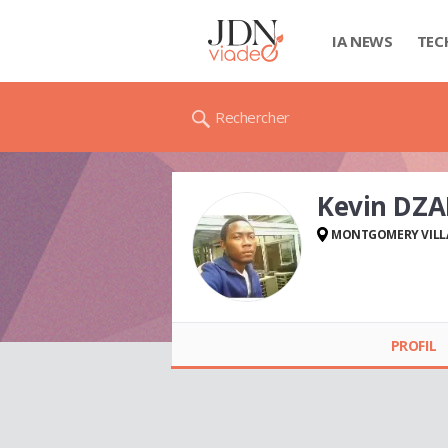
IA NEWS
TEC
Rechercher
Kevin DZA
MONTGOMERY VILL
Kevin DZALI
PROFIL