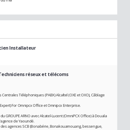
cien Installateur
Techniciens réseux et télécoms
es Centrales Téléphoniques (PABX) Alcaltel (OXE et OXO), Câblage
eld Expert) For Omnipcx Office et Omnipcx Enterprise.
e du GROUPE ARNO avec Alcatel-Lucent (OmniPCX Office) à Douala
l'agence de Yaoundé.
ue des agences SCB (Bonabérie, Bonakouamouang, bessengue,