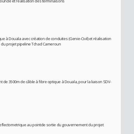
Yaoundé et réalisation des terminaisons
ue à Douala avec création de conduites (Genie-Civil) et réalisation
es du projet pipeline Tchad Cameroun
nt de 3500m de câble à fibre optique à Douala, pour la liaison SDV-
eflectometrique au pointde sortie du gouvernement du projet