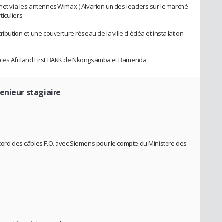
rnet via les antennes Wimax ( Alvarion un des leaders sur le marché
iculiers
ribution et une couverture réseau de la ville d'édéa et installation
ences Afriland First BANK de Nkongsamba et Bamenda
genieur stagiaire
ccord des câbles F.O. avec Siemens pour le compte du Ministère des