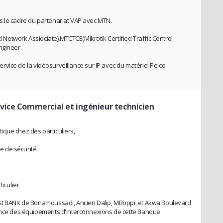
s le cadre du partenariat VAP avec MTN.
ed Network Assiociate),MTCTCE(Mikrotik Certified Traffic Control
ngineer.
 service de la vidéosurveillance sur IP avec du matériel Pelco
vice Commercial et ingénieur technicien
que chez des particuliers,
re de sécurité
ticulier
rst BANK de Bonamoussadi, Ancien Dalip, MBoppi, et Akwa Boulevard
nance des équipements d'interconnexions de cette Banque.