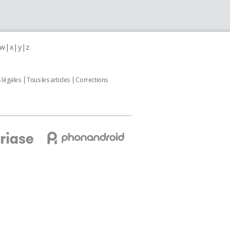
w
x
y
z
 légales
Tous les articles
Corrections