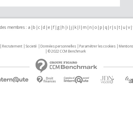
 des membres :
a
b
c
d
e
f
g
h
i
j
k
l
m
n
o
p
q
r
s
t
u
v
Recrutement
Societé
Données personnelles
Paramétrer les cookies
Mentions
© 2022 CCM Benchmark