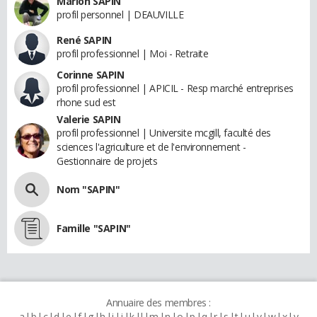
Marion SAPIN
profil personnel | DEAUVILLE
René SAPIN
profil professionnel | Moi - Retraite
Corinne SAPIN
profil professionnel | APICIL - Resp marché entreprises
rhone sud est
Valerie SAPIN
profil professionnel | Universite mcgill, faculté des
sciences l'agriculture et de l'environnement -
Gestionnaire de projets
Nom "SAPIN"
Famille "SAPIN"
Annuaire des membres :
a
b
c
d
e
f
g
h
i
j
k
l
m
n
o
p
q
r
s
t
u
v
w
x
y