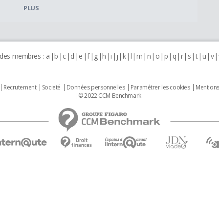
PLUS
 des membres :
a
b
c
d
e
f
g
h
i
j
k
l
m
n
o
p
q
r
s
t
u
v
Recrutement
Societé
Données personnelles
Paramétrer les cookies
Mentions
© 2022 CCM Benchmark