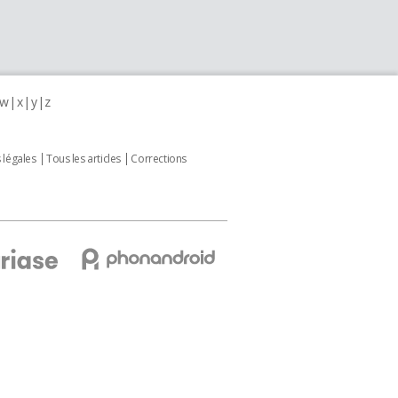
w
x
y
z
 légales
Tous les articles
Corrections