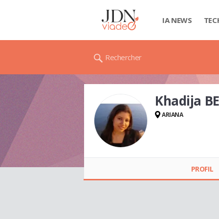
IA NEWS
TEC
Rechercher
Khadija 
ARIANA
Khadija BENSOUDA
PROFIL