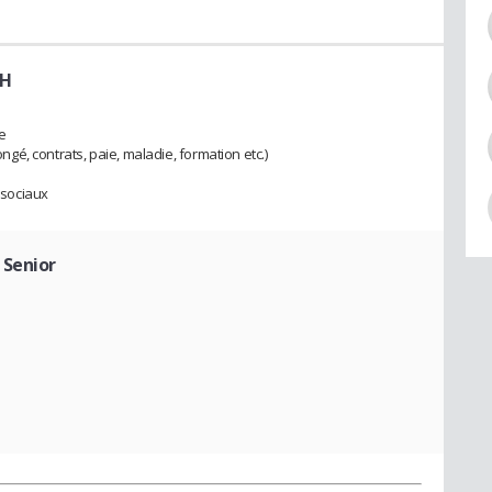
RH
e
ongé, contrats, paie, maladie, formation etc.)
s sociaux
 Senior