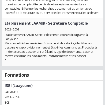
réception des clients et les renseigner ou les orienter, Saisir les
données de comptabilité générale et enregistrer les écritures
comptables, Effectuer les recherches documentaires en lien avec
l'activité de la structure ou du service et les transmettre ou les archiver ;
Etablissement LAAMIR
- Secrétaire Comptable
2002 - 2003
Etablissement LAAMIR, Secteur de construction et drouguerie à
Laâyoune
Missions et tâches réalisées: Suivre l'état des stocks, identifier les
besoins en approvisionnement et établir les commandes, Procéder à
l'indexation, au classement et à l'archivage de documents, Saisir et
mettre en forme les documents, les transmettre et les classer
* ;
Formations
ISGI (Laayoune)
Laayoune
2011 - 2014
TCE