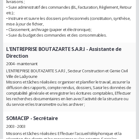
livraisons ;
• Suivi administratif des commandes (BL, Facturation, Règlement, Retour
etc.) ;
• Instruire et suivre les dossiers professionnels (constitution, synthèse,
mise à jour de fichier,
• Classement, archivage (papier et électronique) ;
• Suivi du budget des commandes et des consommables.
L'ENTREPRISE BOUTAZARTE S.A.R.l
- Assistante de
Direction
2004 - maintenant
L'ENTREPRISE BOUTAZARTE S.A.R.l , Secteur Construction et Genie Civil
Ville de Laâyoune
Missions et tâches réalisées: organiser et planifier le travail, assurer la
diffusion des rapports, compte rendus, dossiers, Saisir les données de
comptabilité générale et enregistrer les écritures comptables, Effectuer
les recherches documentaires en lien avec l'activité de la structure ou
du service et les transmettre ou les archiver ;
SOMACEP
- Secrétaire
2003 - 2003
Missions et tâches réalisées: Effectuer l'accueil téléphonique et la