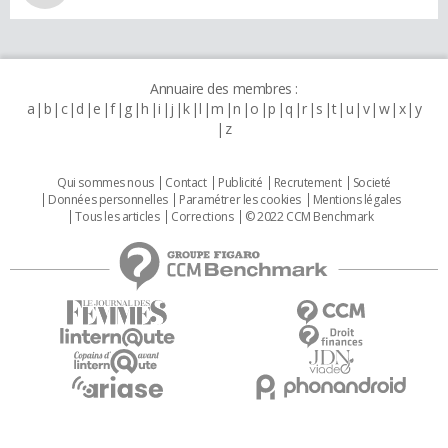
Annuaire des membres :
a
b
c
d
e
f
g
h
i
j
k
l
m
n
o
p
q
r
s
t
u
v
w
x
y
z
Qui sommes nous
Contact
Publicité
Recrutement
Societé
Données personnelles
Paramétrer les cookies
Mentions légales
Tous les articles
Corrections
© 2022 CCM Benchmark