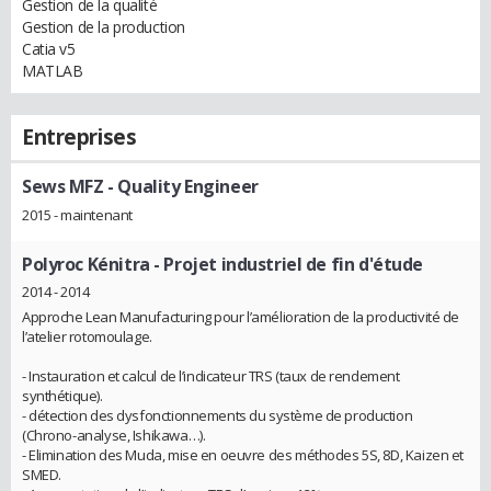
Gestion de la qualité
Gestion de la production
Catia v5
MATLAB
Entreprises
Sews MFZ
- Quality Engineer
2015 - maintenant
Polyroc Kénitra
- Projet industriel de fin d'étude
2014 - 2014
Approche Lean Manufacturing pour l’amélioration de la productivité de
l’atelier rotomoulage.
- Instauration et calcul de l’indicateur TRS (taux de rendement
synthétique).
- détection des dysfonctionnements du système de production
(Chrono-analyse, Ishikawa…).
- Elimination des Muda, mise en oeuvre des méthodes 5S, 8D, Kaizen et
SMED.