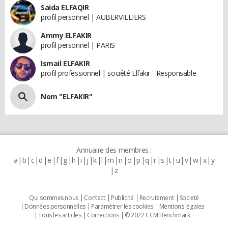
Saida ELFAQIR
profil personnel | AUBERVILLIERS
Ammy ELFAKIR
profil personnel | PARIS
Ismail ELFAKIR
profil professionnel | société Elfakir - Responsable
Nom "ELFAKIR"
Annuaire des membres :
a
b
c
d
e
f
g
h
i
j
k
l
m
n
o
p
q
r
s
t
u
v
w
x
y
z
Qui sommes nous
Contact
Publicité
Recrutement
Societé
Données personnelles
Paramétrer les cookies
Mentions légales
Tous les articles
Corrections
© 2022 CCM Benchmark