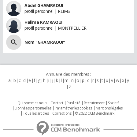
Abdel GHAMRAOUI
profil personnel | REIMS
Halima KAMRAOUI
profil personnel | MONTPELLIER
Nom "GHAMRAOUI"
Annuaire des membres :
a
b
c
d
e
f
g
h
i
j
k
l
m
n
o
p
q
r
s
t
u
v
w
x
y
z
Qui sommes nous
Contact
Publicité
Recrutement
Societé
Données personnelles
Paramétrer les cookies
Mentions légales
Tous les articles
Corrections
© 2022 CCM Benchmark