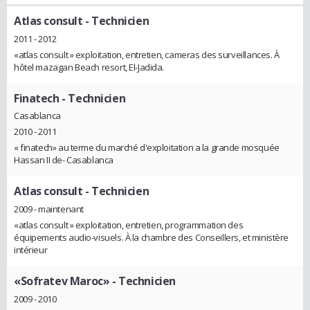
Atlas consult
- Technicien
2011 - 2012
«atlas consult » exploitation, entretien, cameras des surveillances. À
hôtel mazagan Beach resort, El-Jadida.
Finatech
- Technicien
Casablanca
2010 - 2011
« finatech» au terme du marché d'exploitation a la grande mosquée
Hassan II de- Casablanca
Atlas consult
- Technicien
2009 - maintenant
«atlas consult » exploitation, entretien, programmation des
équipements audio-visuels. À la chambre des Conseillers, et ministère
intérieur
«Sofratev Maroc»
- Technicien
2009 - 2010