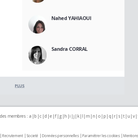
Nahed YAHIAOUI
Sandra CORRAL
PLUS
 des membres :
a
b
c
d
e
f
g
h
i
j
k
l
m
n
o
p
q
r
s
t
u
v
Recrutement
Societé
Données personnelles
Paramétrer les cookies
Mentions