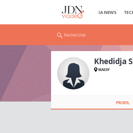
IA NEWS
TEC
Rechercher
Khedidja 
MASSY
Khedidja SABER
PROFIL