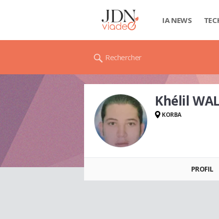
IA NEWS
TEC
Rechercher
Khélil WA
KORBA
Khélil WALID
PROFIL