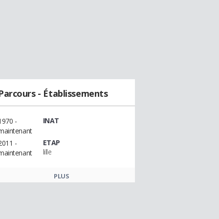
Parcours - Établissements
INAT
1970 -
maintenant
ETAP
2011 -
lille
maintenant
PLUS