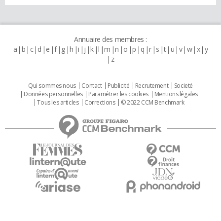
Annuaire des membres :
a
b
c
d
e
f
g
h
i
j
k
l
m
n
o
p
q
r
s
t
u
v
w
x
y
z
Qui sommes nous
Contact
Publicité
Recrutement
Societé
Données personnelles
Paramétrer les cookies
Mentions légales
Tous les articles
Corrections
© 2022 CCM Benchmark