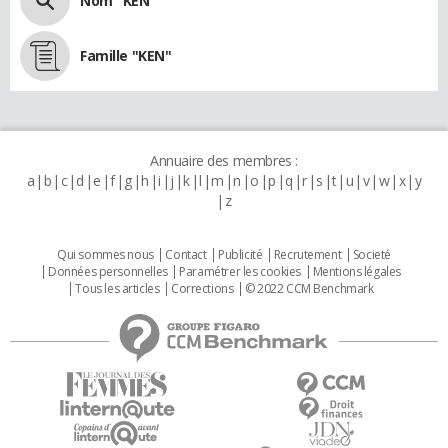
Nom "KEN"
Famille "KEN"
Annuaire des membres :
a
b
c
d
e
f
g
h
i
j
k
l
m
n
o
p
q
r
s
t
u
v
w
x
y
z
Qui sommes nous
Contact
Publicité
Recrutement
Societé
Données personnelles
Paramétrer les cookies
Mentions légales
Tous les articles
Corrections
© 2022 CCM Benchmark