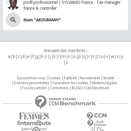
profil professionnel | SYLVAMO France - Tax manager
france & controller
Nom "AKOUMANY"
Annuaire des membres :
a
b
c
d
e
f
g
h
i
j
k
l
m
n
o
p
q
r
s
t
u
v
w
x
y
z
Qui sommes nous
Contact
Publicité
Recrutement
Societé
Données personnelles
Paramétrer les cookies
Mentions légales
Tous les articles
Corrections
© 2022 CCM Benchmark