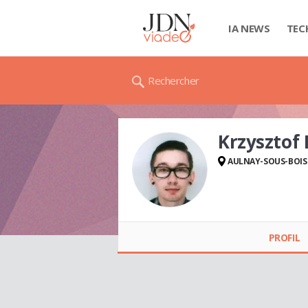
IA NEWS
TEC
Rechercher
Krzysztof
AULNAY-SOUS-BOIS
Krzysztof DYS
PROFIL