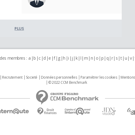
PLUS
 des membres :
a
b
c
d
e
f
g
h
i
j
k
l
m
n
o
p
q
r
s
t
u
v
Recrutement
Societé
Données personnelles
Paramétrer les cookies
Mentions
© 2022 CCM Benchmark