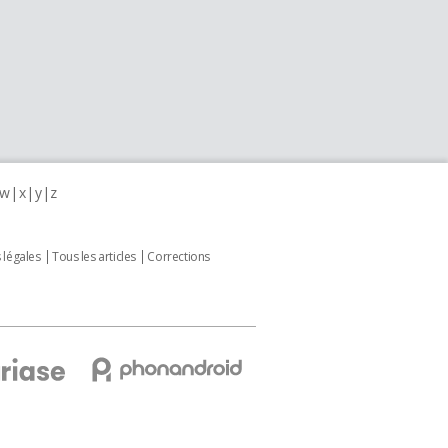
w
x
y
z
 légales
Tous les articles
Corrections